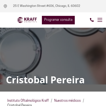
25 E Washington Street #606, Chicago, IL 60602
Programar consulta
Cristobal Pereira
Instituto Oftalmológico Kraff
/
Nuestros médicos
/
Cristobal Pereira