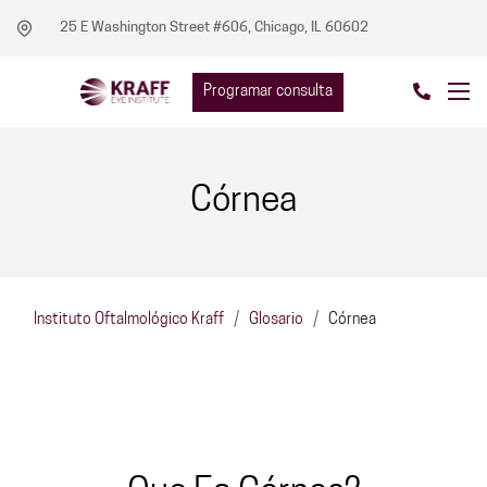
25 E Washington Street #606, Chicago, IL 60602
Programar consulta
Córnea
Instituto Oftalmológico Kraff
/
Glosario
/
Córnea